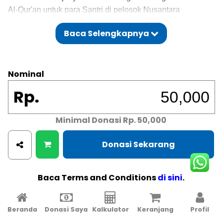
Al-Qur'an untuk para Santri di pelosok Nusantara
Rp 50.000 / Alquran
Baca Selengkapnya
Nominal
Rp.
Minimal Donasi
Rp. 50,000
Donasi Sekarang
Baca Terms and Conditions
di sini
.
Beranda
Donasi Saya
Kalkulator
Keranjang
Profil